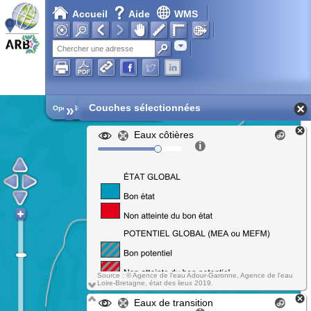
Accueil
Aide
WMS
Adresse
»
Couches sélectionnées
Open Street Map
Eaux côtières
Source : © Agence de l'eau Adour-Garonne, Agence de l'eau
Loire-Bretagne, état des lieux 2019.
Eaux de transition