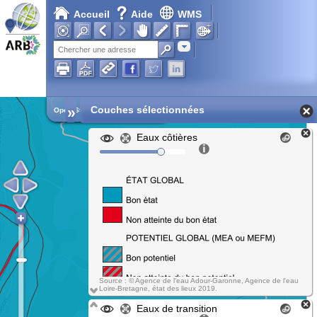
Accueil
Aide
WMS
Adresse
»
Couches sélectionnées
Open Street Map
Eaux côtières
Source : © Agence de l'eau Adour-Garonne, Agence de l'eau
Loire-Bretagne, état des lieux 2019.
Eaux de transition