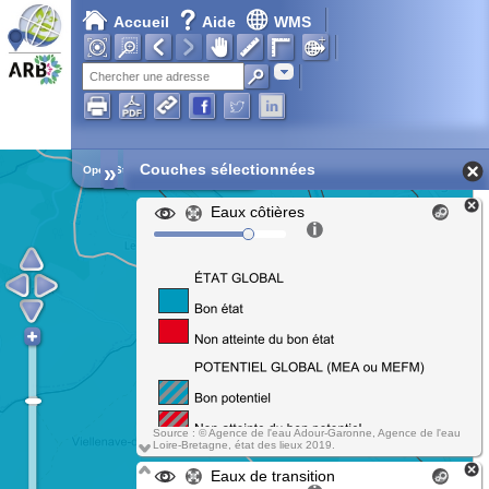
Accueil
Aide
WMS
Adresse
»
Couches sélectionnées
Open Street Map
Eaux côtières
Source : © Agence de l'eau Adour-Garonne, Agence de l'eau
Loire-Bretagne, état des lieux 2019.
Eaux de transition