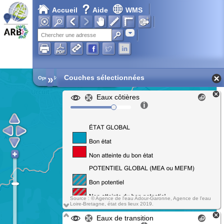
Accueil
Aide
WMS
Adresse
»
Couches sélectionnées
Open Street Map
Eaux côtières
Source : © Agence de l'eau Adour-Garonne, Agence de l'eau
Loire-Bretagne, état des lieux 2019.
Eaux de transition