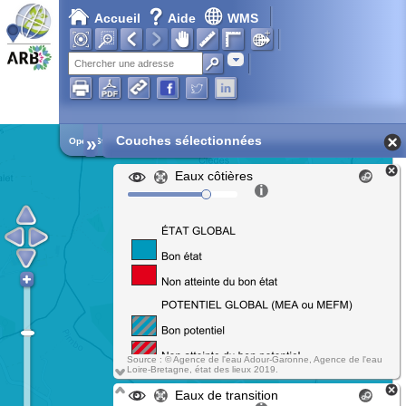
Accueil
Aide
WMS
Adresse
»
Couches sélectionnées
Open Street Map
Eaux côtières
Source : © Agence de l'eau Adour-Garonne, Agence de l'eau
Loire-Bretagne, état des lieux 2019.
Eaux de transition