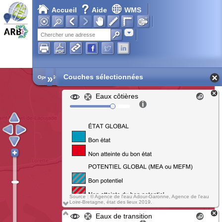
Accueil
Aide
WMS
Adresse
»
Couches sélectionnées
Open Street Map
Eaux côtières
Source : © Agence de l'eau Adour-Garonne, Agence de l'eau
Loire-Bretagne, état des lieux 2019.
Eaux de transition