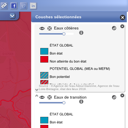
Couches sélectionnées
Eaux côtières
Source : © Agence de l'eau Adour-Garonne, Agence de l'eau
Loire-Bretagne, état des lieux 2019.
Eaux de transition