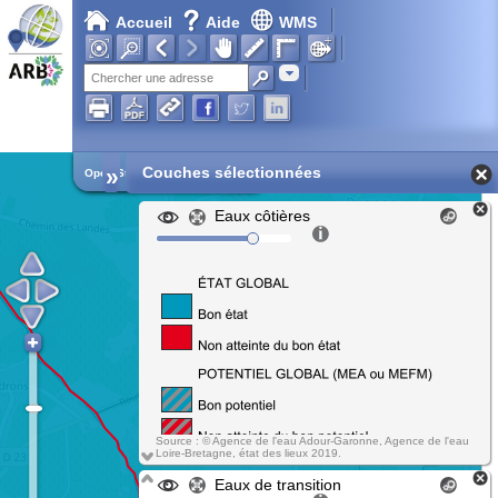
Accueil
Aide
WMS
Adresse
»
Couches sélectionnées
Open Street Map
Eaux côtières
Source : © Agence de l'eau Adour-Garonne, Agence de l'eau
Loire-Bretagne, état des lieux 2019.
Eaux de transition