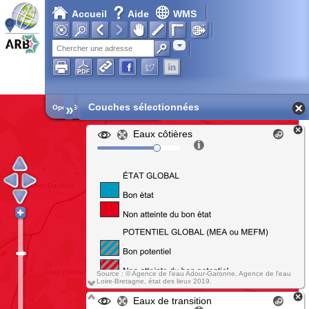
Accueil
Aide
WMS
Adresse
»
Couches sélectionnées
Open Street Map
Eaux côtières
Source : © Agence de l'eau Adour-Garonne, Agence de l'eau
Loire-Bretagne, état des lieux 2019.
Eaux de transition