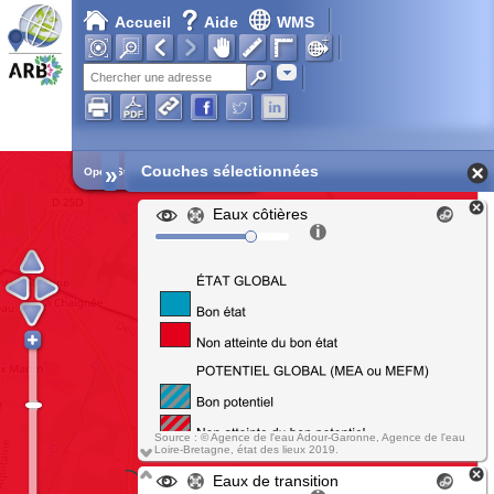
Accueil
Aide
WMS
Adresse
»
Couches sélectionnées
Open Street Map
Eaux côtières
Source : © Agence de l'eau Adour-Garonne, Agence de l'eau
Loire-Bretagne, état des lieux 2019.
Eaux de transition