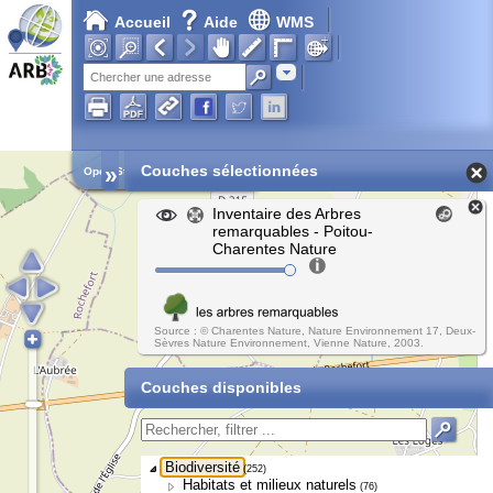
Accueil
Aide
WMS
Adresse
»
Couches sélectionnées
Open Street Map
Inventaire des Arbres
remarquables - Poitou-
Charentes Nature
Source : © Charentes Nature, Nature Environnement 17, Deux-
Sèvres Nature Environnement, Vienne Nature, 2003.
Couches disponibles
Biodiversité
(252)
Habitats et milieux naturels
(76)