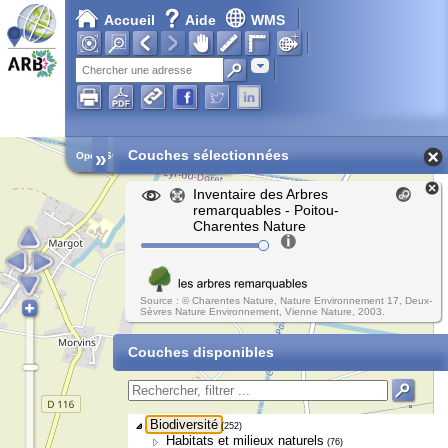
Accueil
Aide
WMS
Adresse
»
Couches sélectionnées
Open Street Map
Inventaire des Arbres
remarquables - Poitou-
Charentes Nature
Source : © Charentes Nature, Nature Environnement 17, Deux-
Sèvres Nature Environnement, Vienne Nature, 2003.
Couches disponibles
Biodiversité
(252)
Habitats et milieux naturels
(76)