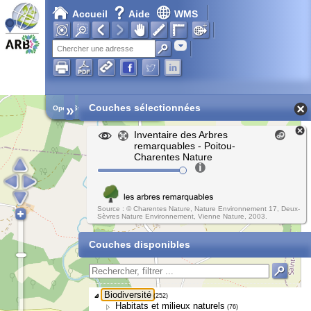
Accueil
Aide
WMS
Adresse
»
Couches sélectionnées
Open Street Map
Inventaire des Arbres
remarquables - Poitou-
Charentes Nature
Source : © Charentes Nature, Nature Environnement 17, Deux-
Sèvres Nature Environnement, Vienne Nature, 2003.
Couches disponibles
Biodiversité
(252)
Habitats et milieux naturels
(76)