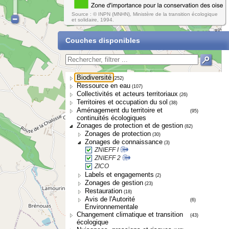
Source : © INPN (MNHN), Ministère de la transition écologique
et solidaire, 1994.
Couches disponibles
Biodiversité
(252)
Ressource en eau
(107)
Collectivités et acteurs territoriaux
(26)
Territoires et occupation du sol
(38)
Aménagement du territoire et
(95)
continuités écologiques
Zonages de protection et de gestion
(82)
Zonages de protection
(30)
Zonages de connaissance
(3)
ZNIEFF I
ZNIEFF 2
ZICO
Labels et engagements
(2)
Zonages de gestion
(23)
Restauration
(18)
Avis de l'Autorité
(6)
Environnementale
Changement climatique et transition
(43)
écologique