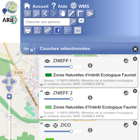
Accueil
Aide
WMS
Chargement en cours...
Adresse
»
Couches sélectionnées
Open Street Map
ZNIEFF I
Source : © INPN (MNHN), Ministère de la transition écologique
et solidaire (Service WMS CARMEN INPN).
ZNIEFF 2
Source : © INPN (MNHN), Ministère de la transition écologique
et solidaire (Service WMS CARMEN INPN).
ZICO