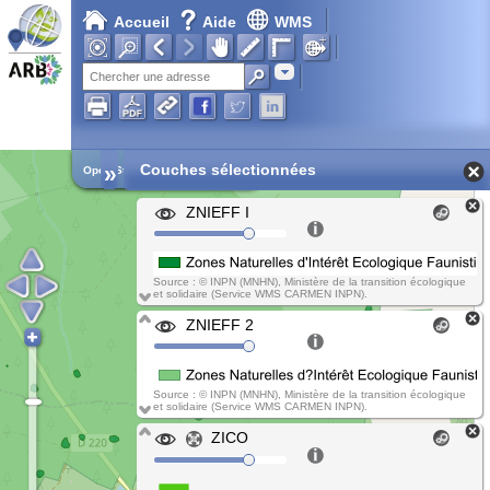
Accueil
Aide
WMS
Chargement en cours...
Adresse
»
Couches sélectionnées
Open Street Map
ZNIEFF I
Source : © INPN (MNHN), Ministère de la transition écologique
et solidaire (Service WMS CARMEN INPN).
ZNIEFF 2
Source : © INPN (MNHN), Ministère de la transition écologique
et solidaire (Service WMS CARMEN INPN).
ZICO