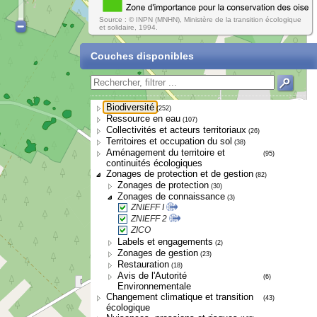
Source : © INPN (MNHN), Ministère de la transition écologique
et solidaire, 1994.
Couches disponibles
Biodiversité
(252)
Ressource en eau
(107)
Collectivités et acteurs territoriaux
(26)
Territoires et occupation du sol
(38)
Aménagement du territoire et
(95)
continuités écologiques
Zonages de protection et de gestion
(82)
Zonages de protection
(30)
Zonages de connaissance
(3)
ZNIEFF I
ZNIEFF 2
ZICO
Labels et engagements
(2)
Zonages de gestion
(23)
Restauration
(18)
Avis de l'Autorité
(6)
Environnementale
Changement climatique et transition
(43)
écologique