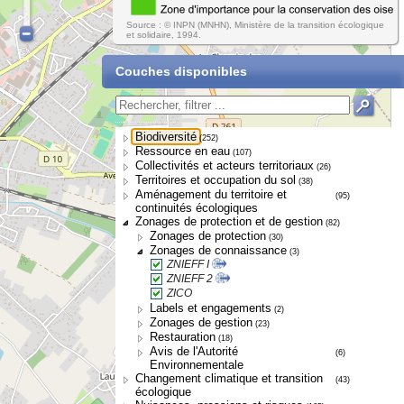
Source : © INPN (MNHN), Ministère de la transition écologique
et solidaire, 1994.
Couches disponibles
Biodiversité
(252)
Ressource en eau
(107)
Collectivités et acteurs territoriaux
(26)
Territoires et occupation du sol
(38)
Aménagement du territoire et
(95)
continuités écologiques
Zonages de protection et de gestion
(82)
Zonages de protection
(30)
Zonages de connaissance
(3)
ZNIEFF I
ZNIEFF 2
ZICO
Labels et engagements
(2)
Zonages de gestion
(23)
Restauration
(18)
Avis de l'Autorité
(6)
Environnementale
Changement climatique et transition
(43)
écologique