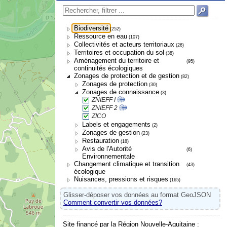
Biodiversité
(252)
Ressource en eau
(107)
Collectivités et acteurs territoriaux
(26)
Territoires et occupation du sol
(38)
Aménagement du territoire et
(95)
continuités écologiques
Zonages de protection et de gestion
(82)
Zonages de protection
(30)
Zonages de connaissance
(3)
ZNIEFF I
ZNIEFF 2
ZICO
Labels et engagements
(2)
Zonages de gestion
(23)
Restauration
(18)
Avis de l'Autorité
(6)
Environnementale
Changement climatique et transition
(43)
écologique
Nuisances, pressions et risques
(165)
Glisser-déposer vos données au format GeoJSON
Comment convertir vos données?
Site financé par la Région Nouvelle-Aquitaine :