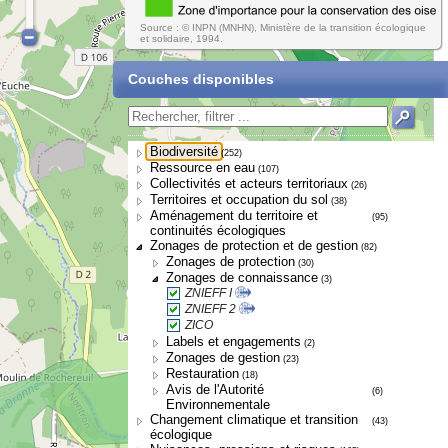
Source : © INPN (MNHN), Ministère de la transition écologique
et solidaire, 1994.
Couches disponibles
Biodiversité
(252)
Ressource en eau
(107)
Collectivités et acteurs territoriaux
(26)
Territoires et occupation du sol
(38)
Aménagement du territoire et
(95)
continuités écologiques
Zonages de protection et de gestion
(82)
Zonages de protection
(30)
Zonages de connaissance
(3)
ZNIEFF I
ZNIEFF 2
ZICO
Labels et engagements
(2)
Zonages de gestion
(23)
Restauration
(18)
Avis de l'Autorité
(6)
Environnementale
Changement climatique et transition
(43)
écologique