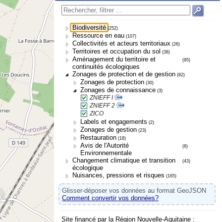
Biodiversité
(252)
Ressource en eau
(107)
Collectivités et acteurs territoriaux
(26)
Territoires et occupation du sol
(38)
Aménagement du territoire et
(95)
continuités écologiques
Zonages de protection et de gestion
(82)
Zonages de protection
(30)
Zonages de connaissance
(3)
ZNIEFF I
ZNIEFF 2
ZICO
Labels et engagements
(2)
Zonages de gestion
(23)
Restauration
(18)
Avis de l'Autorité
(6)
Environnementale
Changement climatique et transition
(43)
écologique
Nuisances, pressions et risques
(165)
Glisser-déposer vos données au format GeoJSON
Comment convertir vos données?
Site financé par la Région Nouvelle-Aquitaine :