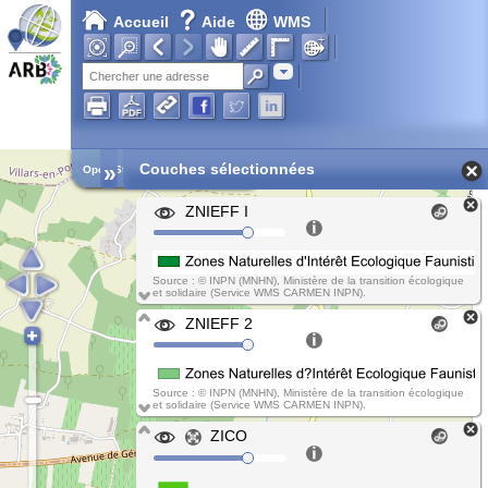
Accueil
Aide
WMS
Chargement en cours...
Adresse
»
Couches sélectionnées
Open Street Map
ZNIEFF I
Source : © INPN (MNHN), Ministère de la transition écologique
et solidaire (Service WMS CARMEN INPN).
ZNIEFF 2
Source : © INPN (MNHN), Ministère de la transition écologique
et solidaire (Service WMS CARMEN INPN).
ZICO