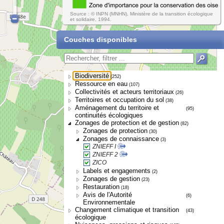
Source : © INPN (MNHN), Ministère de la transition écologique
et solidaire, 1994.
Couches disponibles
Biodiversité
(252)
Ressource en eau
(107)
Collectivités et acteurs territoriaux
(26)
Territoires et occupation du sol
(38)
Aménagement du territoire et
(95)
continuités écologiques
Zonages de protection et de gestion
(82)
Zonages de protection
(30)
Zonages de connaissance
(3)
ZNIEFF I
ZNIEFF 2
ZICO
Labels et engagements
(2)
Zonages de gestion
(23)
Restauration
(18)
Avis de l'Autorité
(6)
Environnementale
Changement climatique et transition
(43)
écologique