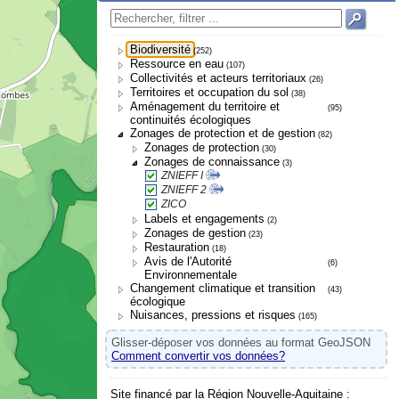
Biodiversité
(252)
Ressource en eau
(107)
Collectivités et acteurs territoriaux
(26)
Territoires et occupation du sol
(38)
Aménagement du territoire et
(95)
continuités écologiques
Zonages de protection et de gestion
(82)
Zonages de protection
(30)
Zonages de connaissance
(3)
ZNIEFF I
ZNIEFF 2
ZICO
Labels et engagements
(2)
Zonages de gestion
(23)
Restauration
(18)
Avis de l'Autorité
(6)
Environnementale
Changement climatique et transition
(43)
écologique
Nuisances, pressions et risques
(165)
Glisser-déposer vos données au format GeoJSON
Comment convertir vos données?
Site financé par la Région Nouvelle-Aquitaine :