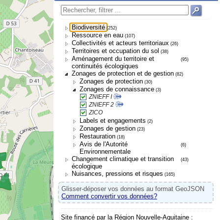
Biodiversité
(252)
Ressource en eau
(107)
Collectivités et acteurs territoriaux
(26)
Territoires et occupation du sol
(38)
Aménagement du territoire et
(95)
continuités écologiques
Zonages de protection et de gestion
(82)
Zonages de protection
(30)
Zonages de connaissance
(3)
ZNIEFF I
ZNIEFF 2
ZICO
Labels et engagements
(2)
Zonages de gestion
(23)
Restauration
(18)
Avis de l'Autorité
(6)
Environnementale
Changement climatique et transition
(43)
écologique
Nuisances, pressions et risques
(165)
Glisser-déposer vos données au format GeoJSON
Comment convertir vos données?
Site financé par la Région Nouvelle-Aquitaine :