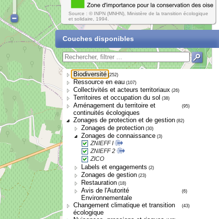
Source : © INPN (MNHN), Ministère de la transition écologique
et solidaire, 1994.
Couches disponibles
Biodiversité
(252)
Ressource en eau
(107)
Collectivités et acteurs territoriaux
(26)
Territoires et occupation du sol
(38)
Aménagement du territoire et
(95)
continuités écologiques
Zonages de protection et de gestion
(82)
Zonages de protection
(30)
Zonages de connaissance
(3)
ZNIEFF I
ZNIEFF 2
ZICO
Labels et engagements
(2)
Zonages de gestion
(23)
Restauration
(18)
Avis de l'Autorité
(6)
Environnementale
Changement climatique et transition
(43)
écologique