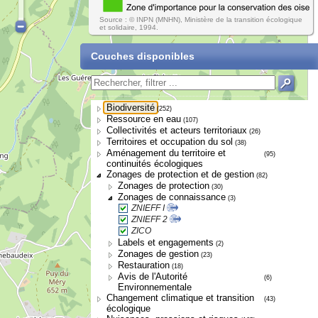
Source : © INPN (MNHN), Ministère de la transition écologique
et solidaire, 1994.
Couches disponibles
Biodiversité
(252)
Ressource en eau
(107)
Collectivités et acteurs territoriaux
(26)
Territoires et occupation du sol
(38)
Aménagement du territoire et
(95)
continuités écologiques
Zonages de protection et de gestion
(82)
Zonages de protection
(30)
Zonages de connaissance
(3)
ZNIEFF I
ZNIEFF 2
ZICO
Labels et engagements
(2)
Zonages de gestion
(23)
Restauration
(18)
Avis de l'Autorité
(6)
Environnementale
Changement climatique et transition
(43)
écologique