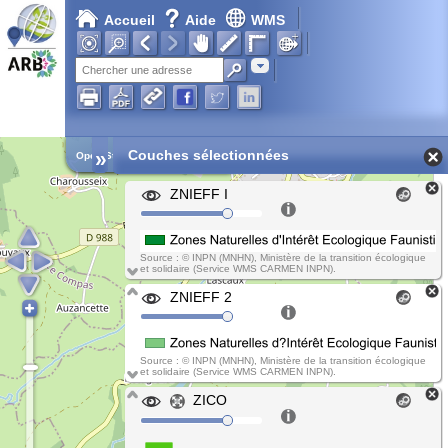
Accueil
Aide
WMS
Chargement en cours...
Adresse
»
Couches sélectionnées
Open Street Map
ZNIEFF I
Source : © INPN (MNHN), Ministère de la transition écologique
et solidaire (Service WMS CARMEN INPN).
ZNIEFF 2
Source : © INPN (MNHN), Ministère de la transition écologique
et solidaire (Service WMS CARMEN INPN).
ZICO