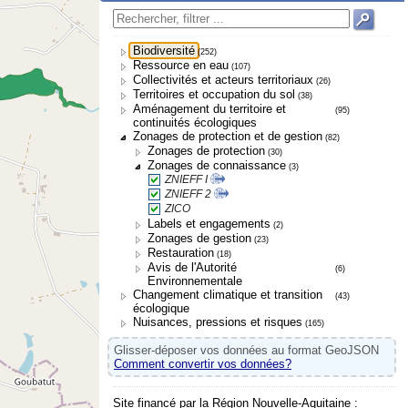
Biodiversité
(252)
Ressource en eau
(107)
Collectivités et acteurs territoriaux
(26)
Territoires et occupation du sol
(38)
Aménagement du territoire et
(95)
continuités écologiques
Zonages de protection et de gestion
(82)
Zonages de protection
(30)
Zonages de connaissance
(3)
ZNIEFF I
ZNIEFF 2
ZICO
Labels et engagements
(2)
Zonages de gestion
(23)
Restauration
(18)
Avis de l'Autorité
(6)
Environnementale
Changement climatique et transition
(43)
écologique
Nuisances, pressions et risques
(165)
Glisser-déposer vos données au format GeoJSON
Comment convertir vos données?
Site financé par la Région Nouvelle-Aquitaine :