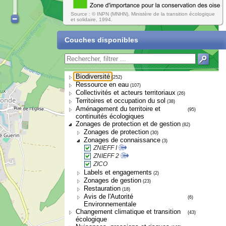
Source : © INPN (MNHN), Ministère de la transition écologique
et solidaire, 1994.
Couches disponibles
Biodiversité
(252)
Ressource en eau
(107)
Collectivités et acteurs territoriaux
(26)
Territoires et occupation du sol
(38)
Aménagement du territoire et
(95)
continuités écologiques
Zonages de protection et de gestion
(82)
Zonages de protection
(30)
Zonages de connaissance
(3)
ZNIEFF I
ZNIEFF 2
ZICO
Labels et engagements
(2)
Zonages de gestion
(23)
Restauration
(18)
Avis de l'Autorité
(6)
Environnementale
Changement climatique et transition
(43)
écologique