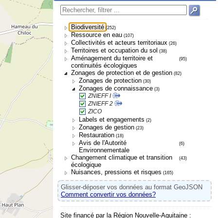
Biodiversité
(252)
Ressource en eau
(107)
Collectivités et acteurs territoriaux
(26)
Territoires et occupation du sol
(38)
Aménagement du territoire et
(95)
continuités écologiques
Zonages de protection et de gestion
(82)
Zonages de protection
(30)
Zonages de connaissance
(3)
ZNIEFF I
ZNIEFF 2
ZICO
Labels et engagements
(2)
Zonages de gestion
(23)
Restauration
(18)
Avis de l'Autorité
(6)
Environnementale
Changement climatique et transition
(43)
écologique
Nuisances, pressions et risques
(165)
Glisser-déposer vos données au format GeoJSON
Comment convertir vos données?
Site financé par la Région Nouvelle-Aquitaine :