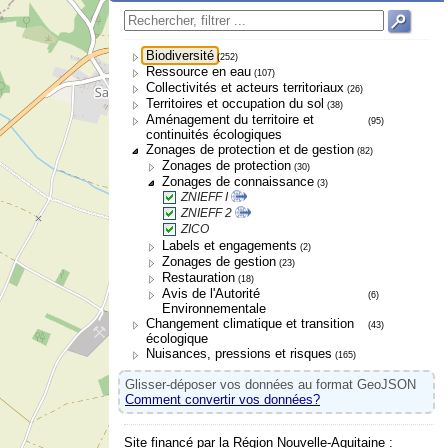
Biodiversité
(252)
Ressource en eau
(107)
Collectivités et acteurs territoriaux
(26)
Territoires et occupation du sol
(38)
Aménagement du territoire et
(95)
continuités écologiques
Zonages de protection et de gestion
(82)
Zonages de protection
(30)
Zonages de connaissance
(3)
ZNIEFF I
ZNIEFF 2
ZICO
Labels et engagements
(2)
Zonages de gestion
(23)
Restauration
(18)
Avis de l'Autorité
(6)
Environnementale
Changement climatique et transition
(43)
écologique
Nuisances, pressions et risques
(165)
Glisser-déposer vos données au format GeoJSON
Comment convertir vos données?
Site financé par la Région Nouvelle-Aquitaine :