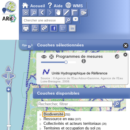
Accueil
Aide
WMS
Adresse
»
Couches sélectionnées
Open Street Map
Programmes de mesures
Source : © Agence de l'Eau Adour-Garonne, Agence de l'Eau
Loire-Bretagne, 2008.
Couches disponibles
Biodiversité
(252)
Ressource en eau
(107)
Collectivités et acteurs territoriaux
(26)
Territoires et occupation du sol
(38)