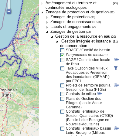
Aménagement du territoire et
(95)
continuités écologiques
Zonages de protection et de gestion
(82)
Zonages de protection
(30)
Zonages de connaissance
(3)
Labels et engagements
(2)
Zonages de gestion
(23)
Gestion de la ressource en eau
(20)
Gestion intégrée et instance
(11)
de concertation
SDAGE / Comité de bassin
Programmes de mesures
SAGE / Commission locale
de l'eau
Taxe GEstion des Milieux
Aquatiques et Prévention
des Inondations (GEMAPI)
par EPCI
Projets de Territoire pour la
Gestion de l'Eau (PTGE)
Contrats de milieu
Plans de Gestion des
Etiages (bassin Adour-
Garonne)
Contrats Territoriaux de
Gestion Quantitative (CTGQ)
(Bassin Loire-Bretagne en
Nouvelle-Aquitaine)
Contrats Territoriaux bassin
Loire-Bretagne (Milieux