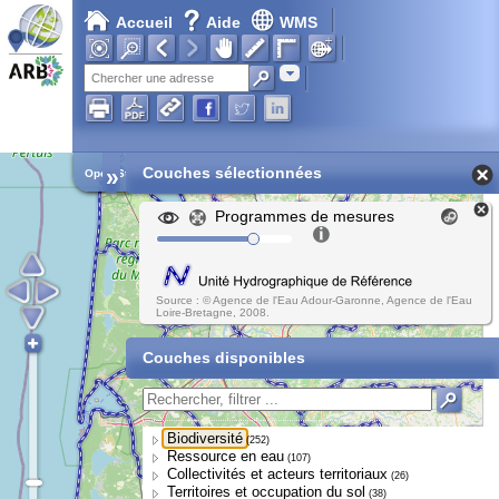
Accueil
Aide
WMS
Chargement en cours...
Adresse
»
Couches sélectionnées
Open Street Map
Programmes de mesures
Source : © Agence de l'Eau Adour-Garonne, Agence de l'Eau
Loire-Bretagne, 2008.
Couches disponibles
Biodiversité
(252)
Ressource en eau
(107)
Collectivités et acteurs territoriaux
(26)
Territoires et occupation du sol
(38)