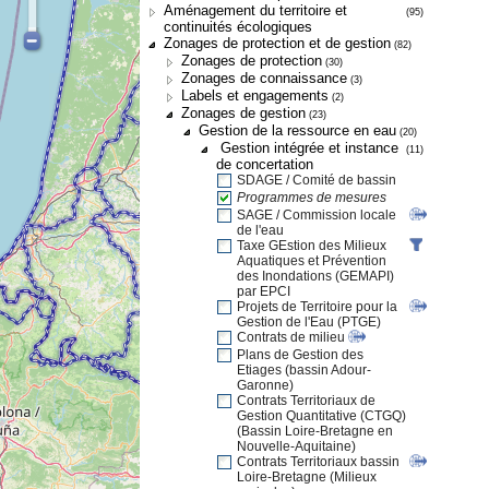
Aménagement du territoire et
(95)
continuités écologiques
Zonages de protection et de gestion
(82)
Zonages de protection
(30)
Zonages de connaissance
(3)
Labels et engagements
(2)
Zonages de gestion
(23)
Gestion de la ressource en eau
(20)
Gestion intégrée et instance
(11)
de concertation
SDAGE / Comité de bassin
Programmes de mesures
SAGE / Commission locale
de l'eau
Taxe GEstion des Milieux
Aquatiques et Prévention
des Inondations (GEMAPI)
par EPCI
Projets de Territoire pour la
Gestion de l'Eau (PTGE)
Contrats de milieu
Plans de Gestion des
Etiages (bassin Adour-
Garonne)
Contrats Territoriaux de
Gestion Quantitative (CTGQ)
(Bassin Loire-Bretagne en
Nouvelle-Aquitaine)
Contrats Territoriaux bassin
Loire-Bretagne (Milieux