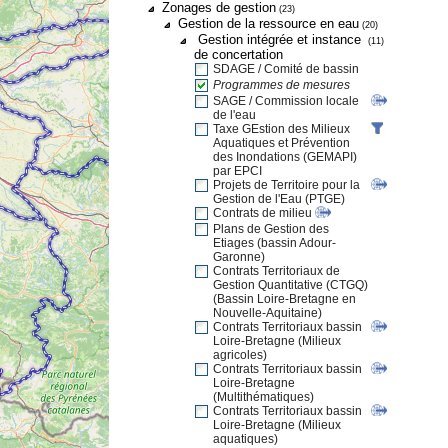
Zonages de gestion
(23)
Gestion de la ressource en eau
(20)
Gestion intégrée et instance
(11)
de concertation
SDAGE / Comité de bassin
Programmes de mesures
SAGE / Commission locale
de l'eau
Taxe GEstion des Milieux
Aquatiques et Prévention
des Inondations (GEMAPI)
par EPCI
Projets de Territoire pour la
Gestion de l'Eau (PTGE)
Contrats de milieu
Plans de Gestion des
Etiages (bassin Adour-
Garonne)
Contrats Territoriaux de
Gestion Quantitative (CTGQ)
(Bassin Loire-Bretagne en
Nouvelle-Aquitaine)
Contrats Territoriaux bassin
Loire-Bretagne (Milieux
agricoles)
Contrats Territoriaux bassin
Loire-Bretagne
(Multithématiques)
Contrats Territoriaux bassin
Loire-Bretagne (Milieux
aquatiques)