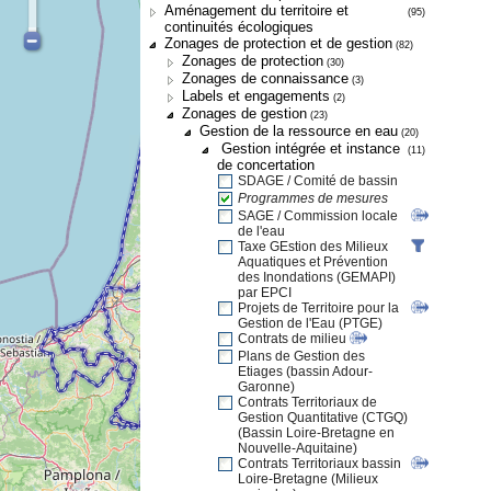
Aménagement du territoire et
(95)
continuités écologiques
Zonages de protection et de gestion
(82)
Zonages de protection
(30)
Zonages de connaissance
(3)
Labels et engagements
(2)
Zonages de gestion
(23)
Gestion de la ressource en eau
(20)
Gestion intégrée et instance
(11)
de concertation
SDAGE / Comité de bassin
Programmes de mesures
SAGE / Commission locale
de l'eau
Taxe GEstion des Milieux
Aquatiques et Prévention
des Inondations (GEMAPI)
par EPCI
Projets de Territoire pour la
Gestion de l'Eau (PTGE)
Contrats de milieu
Plans de Gestion des
Etiages (bassin Adour-
Garonne)
Contrats Territoriaux de
Gestion Quantitative (CTGQ)
(Bassin Loire-Bretagne en
Nouvelle-Aquitaine)
Contrats Territoriaux bassin
Loire-Bretagne (Milieux