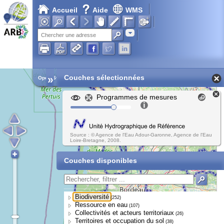
Accueil
Aide
WMS
Adresse
»
Couches sélectionnées
Open Street Map
Programmes de mesures
Source : © Agence de l'Eau Adour-Garonne, Agence de l'Eau
Loire-Bretagne, 2008.
Couches disponibles
Biodiversité
(252)
Ressource en eau
(107)
Collectivités et acteurs territoriaux
(26)
Territoires et occupation du sol
(38)