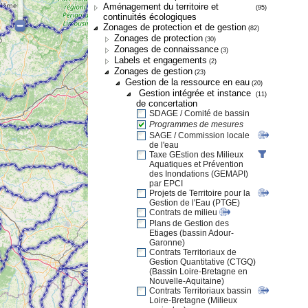
Aménagement du territoire et
(95)
continuités écologiques
Zonages de protection et de gestion
(82)
Zonages de protection
(30)
Zonages de connaissance
(3)
Labels et engagements
(2)
Zonages de gestion
(23)
Gestion de la ressource en eau
(20)
Gestion intégrée et instance
(11)
de concertation
SDAGE / Comité de bassin
Programmes de mesures
SAGE / Commission locale
de l'eau
Taxe GEstion des Milieux
Aquatiques et Prévention
des Inondations (GEMAPI)
par EPCI
Projets de Territoire pour la
Gestion de l'Eau (PTGE)
Contrats de milieu
Plans de Gestion des
Etiages (bassin Adour-
Garonne)
Contrats Territoriaux de
Gestion Quantitative (CTGQ)
(Bassin Loire-Bretagne en
Nouvelle-Aquitaine)
Contrats Territoriaux bassin
Loire-Bretagne (Milieux