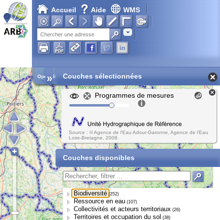
Accueil
Aide
WMS
Chargement en cours...
Adresse
»
Couches sélectionnées
Open Street Map
Programmes de mesures
Source : © Agence de l'Eau Adour-Garonne, Agence de l'Eau
Loire-Bretagne, 2008.
Couches disponibles
Biodiversité
(252)
Ressource en eau
(107)
Collectivités et acteurs territoriaux
(26)
Territoires et occupation du sol
(38)