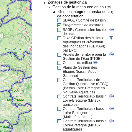
Zonages de gestion
(23)
Gestion de la ressource en eau
(20)
Gestion intégrée et instance
(11)
de concertation
SDAGE / Comité de bassin
Programmes de mesures
SAGE / Commission locale
de l'eau
Taxe GEstion des Milieux
Aquatiques et Prévention
des Inondations (GEMAPI)
par EPCI
Projets de Territoire pour la
Gestion de l'Eau (PTGE)
Contrats de milieu
Plans de Gestion des
Etiages (bassin Adour-
Garonne)
Contrats Territoriaux de
Gestion Quantitative (CTGQ)
(Bassin Loire-Bretagne en
Nouvelle-Aquitaine)
Contrats Territoriaux bassin
Loire-Bretagne (Milieux
agricoles)
Contrats Territoriaux bassin
Loire-Bretagne
(Multithématiques)
Contrats Territoriaux bassin
Loire-Bretagne (Milieux
aquatiques)