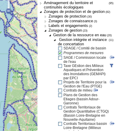
Aménagement du territoire et
(95)
continuités écologiques
Zonages de protection et de gestion
(82)
Zonages de protection
(30)
Zonages de connaissance
(3)
Labels et engagements
(2)
Zonages de gestion
(23)
Gestion de la ressource en eau
(20)
Gestion intégrée et instance
(11)
de concertation
SDAGE / Comité de bassin
Programmes de mesures
SAGE / Commission locale
de l'eau
Taxe GEstion des Milieux
Aquatiques et Prévention
des Inondations (GEMAPI)
par EPCI
Projets de Territoire pour la
Gestion de l'Eau (PTGE)
Contrats de milieu
Plans de Gestion des
Etiages (bassin Adour-
Garonne)
Contrats Territoriaux de
Gestion Quantitative (CTGQ)
(Bassin Loire-Bretagne en
Nouvelle-Aquitaine)
Contrats Territoriaux bassin
Loire-Bretagne (Milieux