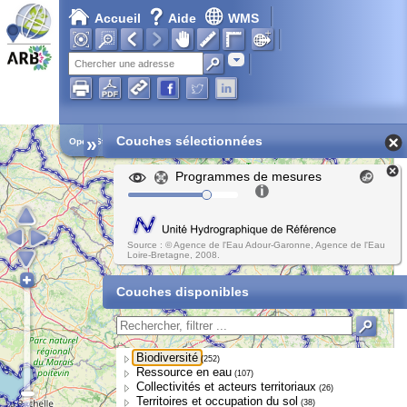
Accueil
Aide
WMS
Chargement en cours...
Adresse
»
Couches sélectionnées
Open Street Map
Programmes de mesures
Source : © Agence de l'Eau Adour-Garonne, Agence de l'Eau
Loire-Bretagne, 2008.
Couches disponibles
Biodiversité
(252)
Ressource en eau
(107)
Collectivités et acteurs territoriaux
(26)
Territoires et occupation du sol
(38)