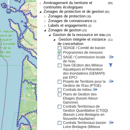
Aménagement du territoire et
(95)
continuités écologiques
Zonages de protection et de gestion
(82)
Zonages de protection
(30)
Zonages de connaissance
(3)
Labels et engagements
(2)
Zonages de gestion
(23)
Gestion de la ressource en eau
(20)
Gestion intégrée et instance
(11)
de concertation
SDAGE / Comité de bassin
Programmes de mesures
SAGE / Commission locale
de l'eau
Taxe GEstion des Milieux
Aquatiques et Prévention
des Inondations (GEMAPI)
par EPCI
Projets de Territoire pour la
Gestion de l'Eau (PTGE)
Contrats de milieu
Plans de Gestion des
Etiages (bassin Adour-
Garonne)
Contrats Territoriaux de
Gestion Quantitative (CTGQ)
(Bassin Loire-Bretagne en
Nouvelle-Aquitaine)
Contrats Territoriaux bassin
Loire-Bretagne (Milieux