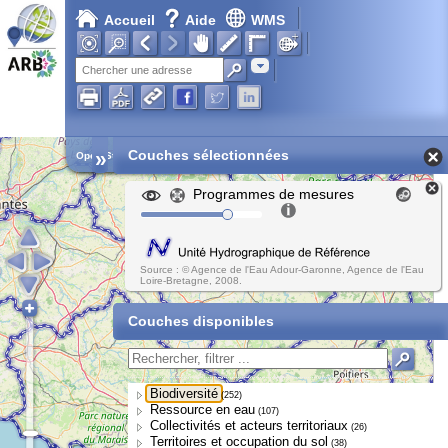
Accueil
Aide
WMS
Chargement en cours...
Adresse
»
Couches sélectionnées
Open Street Map
Programmes de mesures
Source : © Agence de l'Eau Adour-Garonne, Agence de l'Eau
Loire-Bretagne, 2008.
Couches disponibles
Biodiversité
(252)
Ressource en eau
(107)
Collectivités et acteurs territoriaux
(26)
Territoires et occupation du sol
(38)