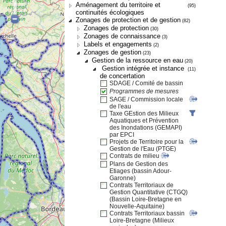
Aménagement du territoire et
(95)
continuités écologiques
Zonages de protection et de gestion
(82)
Zonages de protection
(30)
Zonages de connaissance
(3)
Labels et engagements
(2)
Zonages de gestion
(23)
Gestion de la ressource en eau
(20)
Gestion intégrée et instance
(11)
de concertation
SDAGE / Comité de bassin
Programmes de mesures
SAGE / Commission locale
de l'eau
Taxe GEstion des Milieux
Aquatiques et Prévention
des Inondations (GEMAPI)
par EPCI
Projets de Territoire pour la
Gestion de l'Eau (PTGE)
Contrats de milieu
Plans de Gestion des
Etiages (bassin Adour-
Garonne)
Contrats Territoriaux de
Gestion Quantitative (CTGQ)
(Bassin Loire-Bretagne en
Nouvelle-Aquitaine)
Contrats Territoriaux bassin
Loire-Bretagne (Milieux