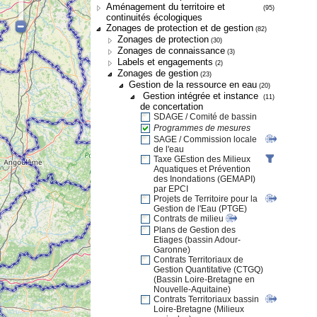
Aménagement du territoire et
(95)
continuités écologiques
Zonages de protection et de gestion
(82)
Zonages de protection
(30)
Zonages de connaissance
(3)
Labels et engagements
(2)
Zonages de gestion
(23)
Gestion de la ressource en eau
(20)
Gestion intégrée et instance
(11)
de concertation
SDAGE / Comité de bassin
Programmes de mesures
SAGE / Commission locale
de l'eau
Taxe GEstion des Milieux
Aquatiques et Prévention
des Inondations (GEMAPI)
par EPCI
Projets de Territoire pour la
Gestion de l'Eau (PTGE)
Contrats de milieu
Plans de Gestion des
Etiages (bassin Adour-
Garonne)
Contrats Territoriaux de
Gestion Quantitative (CTGQ)
(Bassin Loire-Bretagne en
Nouvelle-Aquitaine)
Contrats Territoriaux bassin
Loire-Bretagne (Milieux