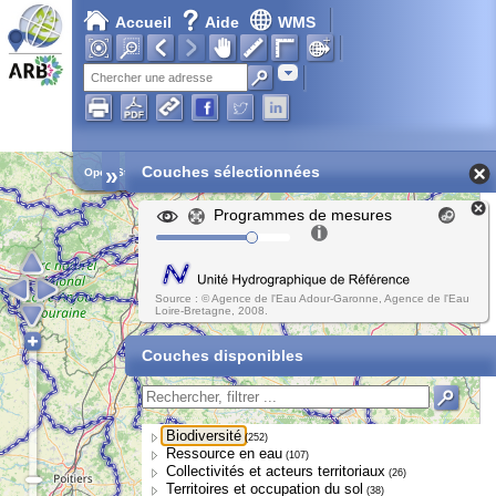
Accueil
Aide
WMS
Adresse
»
Couches sélectionnées
Open Street Map
Programmes de mesures
Source : © Agence de l'Eau Adour-Garonne, Agence de l'Eau
Loire-Bretagne, 2008.
Couches disponibles
Biodiversité
(252)
Ressource en eau
(107)
Collectivités et acteurs territoriaux
(26)
Territoires et occupation du sol
(38)