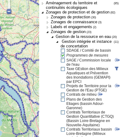
Aménagement du territoire et
(95)
continuités écologiques
Zonages de protection et de gestion
(82)
Zonages de protection
(30)
Zonages de connaissance
(3)
Labels et engagements
(2)
Zonages de gestion
(23)
Gestion de la ressource en eau
(20)
Gestion intégrée et instance
(11)
de concertation
SDAGE / Comité de bassin
Programmes de mesures
SAGE / Commission locale
de l'eau
Taxe GEstion des Milieux
Aquatiques et Prévention
des Inondations (GEMAPI)
par EPCI
Projets de Territoire pour la
Gestion de l'Eau (PTGE)
Contrats de milieu
Plans de Gestion des
Etiages (bassin Adour-
Garonne)
Contrats Territoriaux de
Gestion Quantitative (CTGQ)
(Bassin Loire-Bretagne en
Nouvelle-Aquitaine)
Contrats Territoriaux bassin
Loire-Bretagne (Milieux