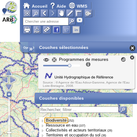
Accueil
Aide
WMS
Adresse
»
Couches sélectionnées
Open Street Map
Programmes de mesures
Source : © Agence de l'Eau Adour-Garonne, Agence de l'Eau
Loire-Bretagne, 2008.
Couches disponibles
Biodiversité
(252)
Ressource en eau
(107)
Collectivités et acteurs territoriaux
(26)
Territoires et occupation du sol
(38)