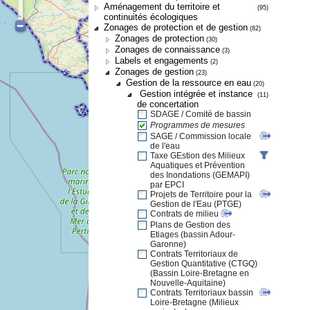
Aménagement du territoire et
(95)
continuités écologiques
Zonages de protection et de gestion
(82)
Zonages de protection
(30)
Zonages de connaissance
(3)
Labels et engagements
(2)
Zonages de gestion
(23)
Gestion de la ressource en eau
(20)
Gestion intégrée et instance
(11)
de concertation
SDAGE / Comité de bassin
Programmes de mesures
SAGE / Commission locale
de l'eau
Taxe GEstion des Milieux
Aquatiques et Prévention
des Inondations (GEMAPI)
par EPCI
Projets de Territoire pour la
Gestion de l'Eau (PTGE)
Contrats de milieu
Plans de Gestion des
Etiages (bassin Adour-
Garonne)
Contrats Territoriaux de
Gestion Quantitative (CTGQ)
(Bassin Loire-Bretagne en
Nouvelle-Aquitaine)
Contrats Territoriaux bassin
Loire-Bretagne (Milieux