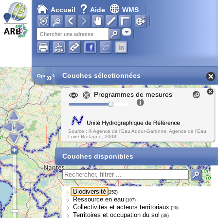
Accueil
Aide
WMS
Chargement en cours...
Adresse
»
Couches sélectionnées
Open Street Map
Programmes de mesures
Source : © Agence de l'Eau Adour-Garonne, Agence de l'Eau
Loire-Bretagne, 2008.
Couches disponibles
Biodiversité
(252)
Ressource en eau
(107)
Collectivités et acteurs territoriaux
(26)
Territoires et occupation du sol
(38)