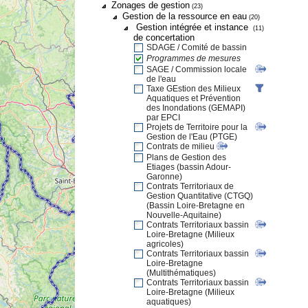
Zonages de gestion
(23)
Gestion de la ressource en eau
(20)
Gestion intégrée et instance
(11)
de concertation
SDAGE / Comité de bassin
Programmes de mesures
SAGE / Commission locale
de l'eau
Taxe GEstion des Milieux
Aquatiques et Prévention
des Inondations (GEMAPI)
par EPCI
Projets de Territoire pour la
Gestion de l'Eau (PTGE)
Contrats de milieu
Plans de Gestion des
Etiages (bassin Adour-
Garonne)
Contrats Territoriaux de
Gestion Quantitative (CTGQ)
(Bassin Loire-Bretagne en
Nouvelle-Aquitaine)
Contrats Territoriaux bassin
Loire-Bretagne (Milieux
agricoles)
Contrats Territoriaux bassin
Loire-Bretagne
(Multithématiques)
Contrats Territoriaux bassin
Loire-Bretagne (Milieux
aquatiques)