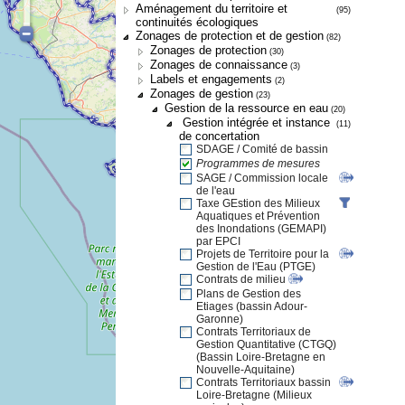
Aménagement du territoire et
(95)
continuités écologiques
Zonages de protection et de gestion
(82)
Zonages de protection
(30)
Zonages de connaissance
(3)
Labels et engagements
(2)
Zonages de gestion
(23)
Gestion de la ressource en eau
(20)
Gestion intégrée et instance
(11)
de concertation
SDAGE / Comité de bassin
Programmes de mesures
SAGE / Commission locale
de l'eau
Taxe GEstion des Milieux
Aquatiques et Prévention
des Inondations (GEMAPI)
par EPCI
Projets de Territoire pour la
Gestion de l'Eau (PTGE)
Contrats de milieu
Plans de Gestion des
Etiages (bassin Adour-
Garonne)
Contrats Territoriaux de
Gestion Quantitative (CTGQ)
(Bassin Loire-Bretagne en
Nouvelle-Aquitaine)
Contrats Territoriaux bassin
Loire-Bretagne (Milieux