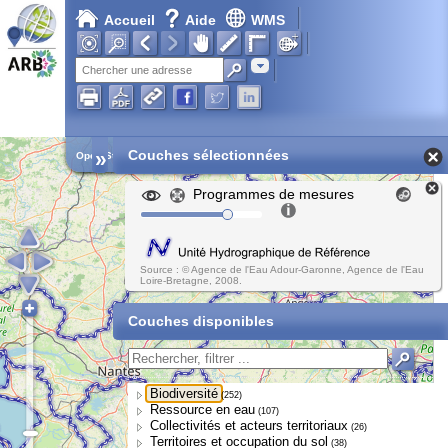
Accueil
Aide
WMS
Adresse
»
Couches sélectionnées
Open Street Map
Programmes de mesures
Source : © Agence de l'Eau Adour-Garonne, Agence de l'Eau
Loire-Bretagne, 2008.
Couches disponibles
Biodiversité
(252)
Ressource en eau
(107)
Collectivités et acteurs territoriaux
(26)
Territoires et occupation du sol
(38)