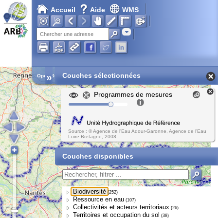
Accueil
Aide
WMS
Chargement en cours...
Adresse
»
Couches sélectionnées
Open Street Map
Programmes de mesures
Source : © Agence de l'Eau Adour-Garonne, Agence de l'Eau
Loire-Bretagne, 2008.
Couches disponibles
Biodiversité
(252)
Ressource en eau
(107)
Collectivités et acteurs territoriaux
(26)
Territoires et occupation du sol
(38)