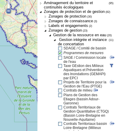
Aménagement du territoire et
(95)
continuités écologiques
Zonages de protection et de gestion
(82)
Zonages de protection
(30)
Zonages de connaissance
(3)
Labels et engagements
(2)
Zonages de gestion
(23)
Gestion de la ressource en eau
(20)
Gestion intégrée et instance
(11)
de concertation
SDAGE / Comité de bassin
Programmes de mesures
SAGE / Commission locale
de l'eau
Taxe GEstion des Milieux
Aquatiques et Prévention
des Inondations (GEMAPI)
par EPCI
Projets de Territoire pour la
Gestion de l'Eau (PTGE)
Contrats de milieu
Plans de Gestion des
Etiages (bassin Adour-
Garonne)
Contrats Territoriaux de
Gestion Quantitative (CTGQ)
(Bassin Loire-Bretagne en
Nouvelle-Aquitaine)
Contrats Territoriaux bassin
Loire-Bretagne (Milieux