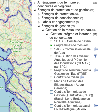
Aménagement du territoire et
(95)
continuités écologiques
Zonages de protection et de gestion
(82)
Zonages de protection
(30)
Zonages de connaissance
(3)
Labels et engagements
(2)
Zonages de gestion
(23)
Gestion de la ressource en eau
(20)
Gestion intégrée et instance
(11)
de concertation
SDAGE / Comité de bassin
Programmes de mesures
SAGE / Commission locale
de l'eau
Taxe GEstion des Milieux
Aquatiques et Prévention
des Inondations (GEMAPI)
par EPCI
Projets de Territoire pour la
Gestion de l'Eau (PTGE)
Contrats de milieu
Plans de Gestion des
Etiages (bassin Adour-
Garonne)
Contrats Territoriaux de
Gestion Quantitative (CTGQ)
(Bassin Loire-Bretagne en
Nouvelle-Aquitaine)
Contrats Territoriaux bassin
Loire-Bretagne (Milieux