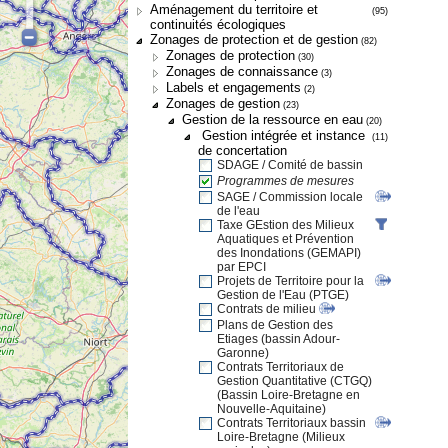
Aménagement du territoire et
(95)
continuités écologiques
Zonages de protection et de gestion
(82)
Zonages de protection
(30)
Zonages de connaissance
(3)
Labels et engagements
(2)
Zonages de gestion
(23)
Gestion de la ressource en eau
(20)
Gestion intégrée et instance
(11)
de concertation
SDAGE / Comité de bassin
Programmes de mesures
SAGE / Commission locale
de l'eau
Taxe GEstion des Milieux
Aquatiques et Prévention
des Inondations (GEMAPI)
par EPCI
Projets de Territoire pour la
Gestion de l'Eau (PTGE)
Contrats de milieu
Plans de Gestion des
Etiages (bassin Adour-
Garonne)
Contrats Territoriaux de
Gestion Quantitative (CTGQ)
(Bassin Loire-Bretagne en
Nouvelle-Aquitaine)
Contrats Territoriaux bassin
Loire-Bretagne (Milieux