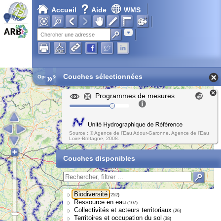
Accueil
Aide
WMS
Adresse
»
Couches sélectionnées
Open Street Map
Programmes de mesures
Source : © Agence de l'Eau Adour-Garonne, Agence de l'Eau
Loire-Bretagne, 2008.
Couches disponibles
Biodiversité
(252)
Ressource en eau
(107)
Collectivités et acteurs territoriaux
(26)
Territoires et occupation du sol
(38)