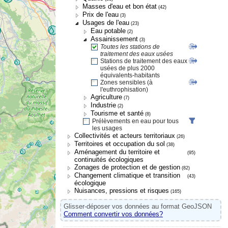
Masses d'eau et bon état
(42)
Prix de l'eau
(3)
Usages de l'eau
(23)
Eau potable
(2)
Assainissement
(3)
Toutes les stations de
traitement des eaux usées
Stations de traitement des eaux
usées de plus 2000
équivalents-habitants
Zones sensibles (à
l'euthrophisation)
Agriculture
(7)
Industrie
(2)
Tourisme et santé
(8)
Prélèvements en eau pour tous
les usages
Collectivités et acteurs territoriaux
(26)
Territoires et occupation du sol
(38)
Aménagement du territoire et
(95)
continuités écologiques
Zonages de protection et de gestion
(82)
Changement climatique et transition
(43)
écologique
Nuisances, pressions et risques
(165)
Glisser-déposer vos données au format GeoJSON
Comment convertir vos données?