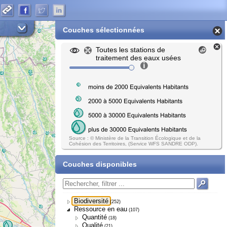
Couches sélectionnées
Toutes les stations de
traitement des eaux usées
Source : © Ministère de la Transition Écologique et de la
Cohésion des Territoires, (Service WFS SANDRE ODP).
Couches disponibles
Biodiversité
(252)
Ressource en eau
(107)
Quantité
(18)
Qualité
(21)