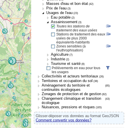
Masses d'eau et bon état
(42)
Prix de l'eau
(3)
Usages de l'eau
(23)
Eau potable
(2)
Assainissement
(3)
Toutes les stations de
traitement des eaux usées
Stations de traitement des eaux
usées de plus 2000
équivalents-habitants
Zones sensibles (à
l'euthrophisation)
Agriculture
(7)
Industrie
(2)
Tourisme et santé
(8)
Prélèvements en eau pour tous
les usages
Collectivités et acteurs territoriaux
(26)
Territoires et occupation du sol
(38)
Aménagement du territoire et
(95)
continuités écologiques
Zonages de protection et de gestion
(82)
Changement climatique et transition
(43)
écologique
Nuisances, pressions et risques
(165)
Glisser-déposer vos données au format GeoJSON
Comment convertir vos données?