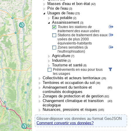
Masses d'eau et bon état
(42)
Prix de l'eau
(3)
Usages de l'eau
(23)
Eau potable
(2)
Assainissement
(3)
Toutes les stations de
traitement des eaux usées
Stations de traitement des eaux
usées de plus 2000
équivalents-habitants
Zones sensibles (à
l'euthrophisation)
Agriculture
(7)
Industrie
(2)
Tourisme et santé
(8)
Prélèvements en eau pour tous
les usages
Collectivités et acteurs territoriaux
(26)
Territoires et occupation du sol
(38)
Aménagement du territoire et
(95)
continuités écologiques
Zonages de protection et de gestion
(82)
Changement climatique et transition
(43)
écologique
Nuisances, pressions et risques
(165)
Glisser-déposer vos données au format GeoJSON
Comment convertir vos données?