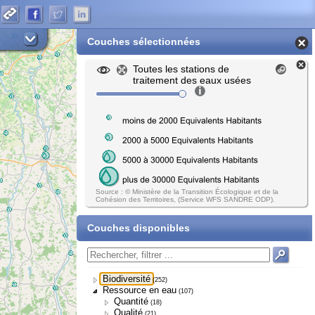
Couches sélectionnées
Toutes les stations de
traitement des eaux usées
Source : © Ministère de la Transition Écologique et de la
Cohésion des Territoires, (Service WFS SANDRE ODP).
Couches disponibles
Biodiversité
(252)
Ressource en eau
(107)
Quantité
(18)
Qualité
(21)