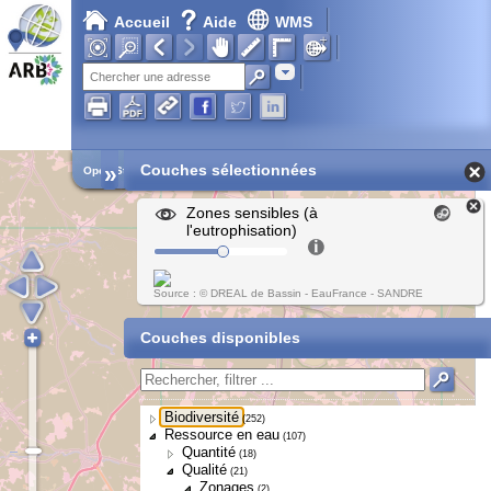
Accueil
Aide
WMS
Adresse
»
Couches sélectionnées
Open Street Map
Zones sensibles (à
l'eutrophisation)
Source : © DREAL de Bassin - EauFrance - SANDRE
Couches disponibles
Biodiversité
(252)
Ressource en eau
(107)
Quantité
(18)
Qualité
(21)
Zonages
(2)