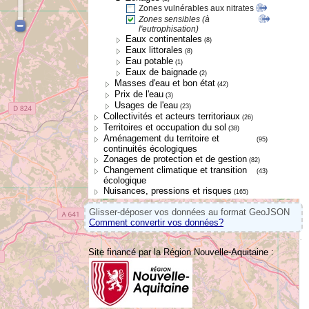
Zones vulnérables aux nitrates
Zones sensibles (à
l'eutrophisation)
Eaux continentales
(8)
Eaux littorales
(8)
Eau potable
(1)
Eaux de baignade
(2)
Masses d'eau et bon état
(42)
Prix de l'eau
(3)
Usages de l'eau
(23)
Collectivités et acteurs territoriaux
(26)
Territoires et occupation du sol
(38)
Aménagement du territoire et
(95)
continuités écologiques
Zonages de protection et de gestion
(82)
Changement climatique et transition
(43)
écologique
Nuisances, pressions et risques
(165)
Glisser-déposer vos données au format GeoJSON
Comment convertir vos données?
Site financé par la Région Nouvelle-Aquitaine :