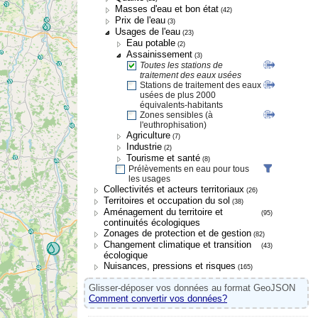
Masses d'eau et bon état
(42)
Prix de l'eau
(3)
Usages de l'eau
(23)
Eau potable
(2)
Assainissement
(3)
Toutes les stations de
traitement des eaux usées
Stations de traitement des eaux
usées de plus 2000
équivalents-habitants
Zones sensibles (à
l'euthrophisation)
Agriculture
(7)
Industrie
(2)
Tourisme et santé
(8)
Prélèvements en eau pour tous
les usages
Collectivités et acteurs territoriaux
(26)
Territoires et occupation du sol
(38)
Aménagement du territoire et
(95)
continuités écologiques
Zonages de protection et de gestion
(82)
Changement climatique et transition
(43)
écologique
Nuisances, pressions et risques
(165)
Glisser-déposer vos données au format GeoJSON
Comment convertir vos données?